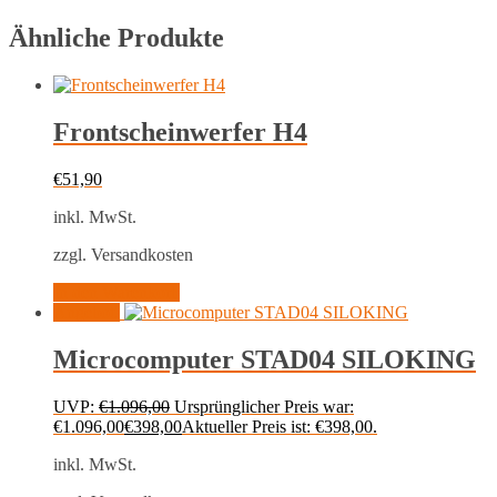
Ähnliche Produkte
Frontscheinwerfer H4
€
51,90
inkl. MwSt.
zzgl. Versandkosten
In den Warenkorb
Angebot!
Microcomputer STAD04 SILOKING
UVP:
€
1.096,00
Ursprünglicher Preis war:
€1.096,00
€
398,00
Aktueller Preis ist: €398,00.
inkl. MwSt.