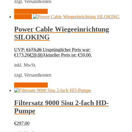
zzgl. Versandkosten
In den Warenkorb
Angebot!
Power Cable Wiegeeinrichtung
SILOKING
UVP:
€
173,26
Ursprünglicher Preis war:
€173,26
€
59,00
Aktueller Preis ist: €59,00.
inkl. MwSt.
zzgl. Versandkosten
In den Warenkorb
Filtersatz 9000 Sisu 2-fach HD-
Pumpe
€
297,00