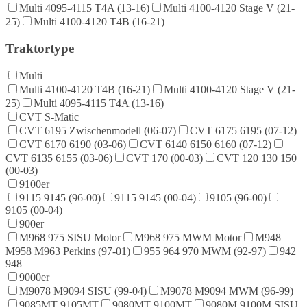
Multi 4095-4115 T4A (13-16)
Multi 4100-4120 Stage V (21-
25)
Multi 4100-4120 T4B (16-21)
Traktortype
Multi
Multi 4100-4120 T4B (16-21)
Multi 4100-4120 Stage V (21-
25)
Multi 4095-4115 T4A (13-16)
CVT S-Matic
CVT 6195 Zwischenmodell (06-07)
CVT 6175 6195 (07-12)
CVT 6170 6190 (03-06)
CVT 6140 6150 6160 (07-12)
CVT 6135 6155 (03-06)
CVT 170 (00-03)
CVT 120 130 150
(00-03)
9100er
9115 9145 (96-00)
9115 9145 (00-04)
9105 (96-00)
9105 (00-04)
900er
M968 975 SISU Motor
M968 975 MWM Motor
M948
M958 M963 Perkins (97-01)
955 964 970 MWM (92-97)
942
948
9000er
M9078 M9094 SISU (99-04)
M9078 M9094 MWM (96-99)
9085MT 9105MT
9080MT 9100MT
9080M 9100M SISU