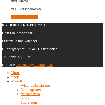
inkl. MwSt.
zzgl. Versandkosten
In den Warenkorb
KNEIDINGER 1880 GmbH
Dein Onlineshop für
Ersatzteile und Zubehör
Hühnergeschrei 17, 4121 Altenfelden
Tel.: 059/1880 215
Kontakt:
ersatzteile@kneidinger.at
Home
Shop
Mein Konto
Widerrufsbelehrung
Zahlungsarten
Versandarten
AGB
Impressum