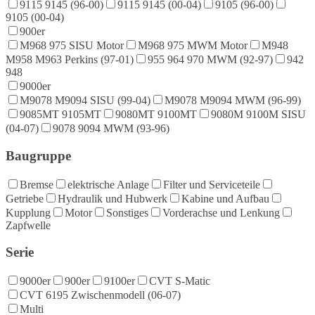
9115 9145 (96-00)
9115 9145 (00-04)
9105 (96-00)
9105 (00-04)
900er
M968 975 SISU Motor
M968 975 MWM Motor
M948
M958 M963 Perkins (97-01)
955 964 970 MWM (92-97)
942
948
9000er
M9078 M9094 SISU (99-04)
M9078 M9094 MWM (96-99)
9085MT 9105MT
9080MT 9100MT
9080M 9100M SISU
(04-07)
9078 9094 MWM (93-96)
Baugruppe
Bremse
elektrische Anlage
Filter und Serviceteile
Getriebe
Hydraulik und Hubwerk
Kabine und Aufbau
Kupplung
Motor
Sonstiges
Vorderachse und Lenkung
Zapfwelle
Serie
9000er
900er
9100er
CVT S-Matic
CVT 6195 Zwischenmodell (06-07)
Multi