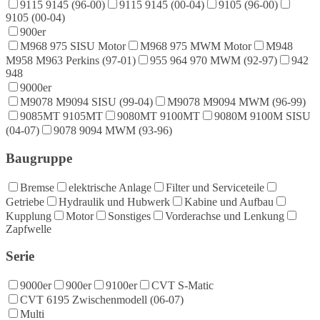
9115 9145 (96-00)
9115 9145 (00-04)
9105 (96-00)
9105 (00-04)
900er
M968 975 SISU Motor
M968 975 MWM Motor
M948
M958 M963 Perkins (97-01)
955 964 970 MWM (92-97)
942
948
9000er
M9078 M9094 SISU (99-04)
M9078 M9094 MWM (96-99)
9085MT 9105MT
9080MT 9100MT
9080M 9100M SISU
(04-07)
9078 9094 MWM (93-96)
Baugruppe
Bremse
elektrische Anlage
Filter und Serviceteile
Getriebe
Hydraulik und Hubwerk
Kabine und Aufbau
Kupplung
Motor
Sonstiges
Vorderachse und Lenkung
Zapfwelle
Serie
9000er
900er
9100er
CVT S-Matic
CVT 6195 Zwischenmodell (06-07)
Multi