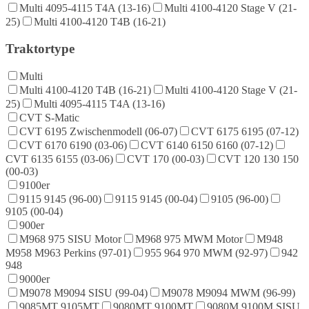
Multi 4095-4115 T4A (13-16)
Multi 4100-4120 Stage V (21-
25)
Multi 4100-4120 T4B (16-21)
Traktortype
Multi
Multi 4100-4120 T4B (16-21)
Multi 4100-4120 Stage V (21-
25)
Multi 4095-4115 T4A (13-16)
CVT S-Matic
CVT 6195 Zwischenmodell (06-07)
CVT 6175 6195 (07-12)
CVT 6170 6190 (03-06)
CVT 6140 6150 6160 (07-12)
CVT 6135 6155 (03-06)
CVT 170 (00-03)
CVT 120 130 150
(00-03)
9100er
9115 9145 (96-00)
9115 9145 (00-04)
9105 (96-00)
9105 (00-04)
900er
M968 975 SISU Motor
M968 975 MWM Motor
M948
M958 M963 Perkins (97-01)
955 964 970 MWM (92-97)
942
948
9000er
M9078 M9094 SISU (99-04)
M9078 M9094 MWM (96-99)
9085MT 9105MT
9080MT 9100MT
9080M 9100M SISU