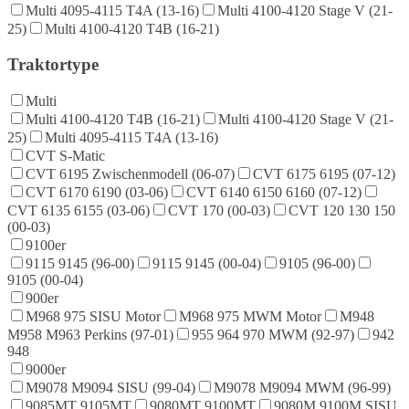
Multi 4095-4115 T4A (13-16)
Multi 4100-4120 Stage V (21-
25)
Multi 4100-4120 T4B (16-21)
Traktortype
Multi
Multi 4100-4120 T4B (16-21)
Multi 4100-4120 Stage V (21-
25)
Multi 4095-4115 T4A (13-16)
CVT S-Matic
CVT 6195 Zwischenmodell (06-07)
CVT 6175 6195 (07-12)
CVT 6170 6190 (03-06)
CVT 6140 6150 6160 (07-12)
CVT 6135 6155 (03-06)
CVT 170 (00-03)
CVT 120 130 150
(00-03)
9100er
9115 9145 (96-00)
9115 9145 (00-04)
9105 (96-00)
9105 (00-04)
900er
M968 975 SISU Motor
M968 975 MWM Motor
M948
M958 M963 Perkins (97-01)
955 964 970 MWM (92-97)
942
948
9000er
M9078 M9094 SISU (99-04)
M9078 M9094 MWM (96-99)
9085MT 9105MT
9080MT 9100MT
9080M 9100M SISU