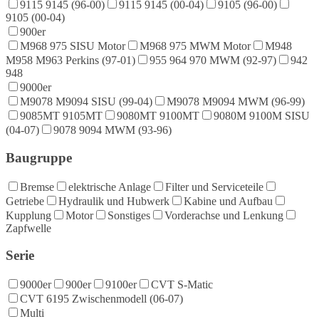
9115 9145 (96-00)
9115 9145 (00-04)
9105 (96-00)
9105 (00-04)
900er
M968 975 SISU Motor
M968 975 MWM Motor
M948
M958 M963 Perkins (97-01)
955 964 970 MWM (92-97)
942
948
9000er
M9078 M9094 SISU (99-04)
M9078 M9094 MWM (96-99)
9085MT 9105MT
9080MT 9100MT
9080M 9100M SISU
(04-07)
9078 9094 MWM (93-96)
Baugruppe
Bremse
elektrische Anlage
Filter und Serviceteile
Getriebe
Hydraulik und Hubwerk
Kabine und Aufbau
Kupplung
Motor
Sonstiges
Vorderachse und Lenkung
Zapfwelle
Serie
9000er
900er
9100er
CVT S-Matic
CVT 6195 Zwischenmodell (06-07)
Multi